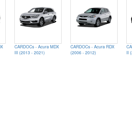
DX
CARDOCs - Acura MDX
CARDOCs - Acura RDX
CA
III (2013 - 2021)
(2006 - 2012)
II 